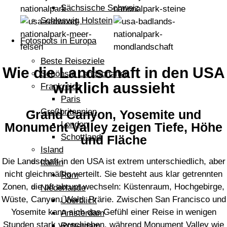
Sächsische Schweiz
Schleswig Holstein
Fotospots in Europa
Beste Reiseziele
Wie die Landschaft in den USA
Schönste Landschaften
wirklich aussieht
Frankreich
Paris
Großbritannien
Grand Canyon, Yosemite und
London
Monument Valley zeigen Tiefe, Höhe
Schottland
und Fläche
Island
Die Landschaft in den USA ist extrem unterschiedlich, aber
Italien
nicht gleichmäßig verteilt. Sie besteht aus klar getrennten
Rom
Zonen, die oft abrupt wechseln: Küstenraum, Hochgebirge,
Niederlande
Wüste, Canyon, Wald, Prärie. Zwischen San Francisco und
Überblick
Yosemite kann sich das Gefühl einer Reise in wenigen
Amsterdam
Stunden stark verschieben, während Monument Valley wie
Rotterdam