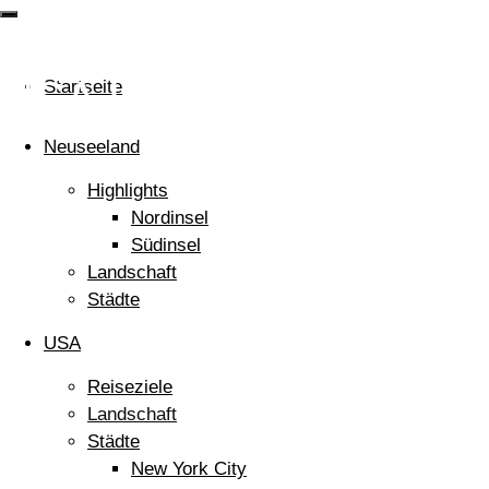
DIR
MEINE
WELT
USA Landschaft
Startseite
Neuseeland
Highlights
Nordinsel
Südinsel
Landschaft
Städte
USA
Reiseziele
Landschaft
Städte
New York City