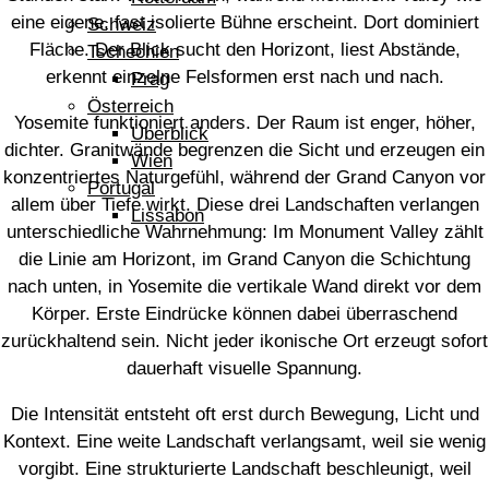
eine eigene, fast isolierte Bühne erscheint. Dort dominiert
Schweiz
Fläche. Der Blick sucht den Horizont, liest Abstände,
Tschechien
erkennt einzelne Felsformen erst nach und nach.
Prag
Österreich
Yosemite funktioniert anders. Der Raum ist enger, höher,
Überblick
dichter. Granitwände begrenzen die Sicht und erzeugen ein
Wien
konzentriertes Naturgefühl, während der Grand Canyon vor
Portugal
allem über Tiefe wirkt. Diese drei Landschaften verlangen
Lissabon
unterschiedliche Wahrnehmung: Im Monument Valley zählt
die Linie am Horizont, im Grand Canyon die Schichtung
nach unten, in Yosemite die vertikale Wand direkt vor dem
Körper. Erste Eindrücke können dabei überraschend
zurückhaltend sein. Nicht jeder ikonische Ort erzeugt sofort
dauerhaft visuelle Spannung.
Die Intensität entsteht oft erst durch Bewegung, Licht und
Kontext. Eine weite Landschaft verlangsamt, weil sie wenig
vorgibt. Eine strukturierte Landschaft beschleunigt, weil