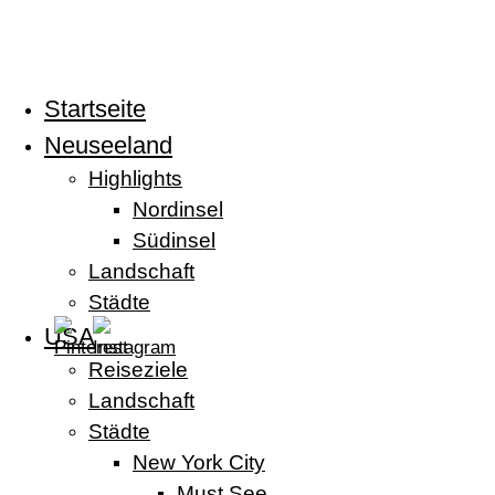
Zum
Inhalt
springen
Startseite
Neuseeland
Highlights
Nordinsel
Südinsel
Landschaft
Städte
USA
Reiseziele
Landschaft
Städte
New York City
Must See