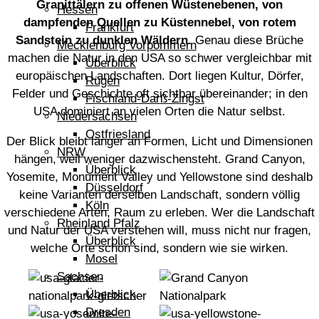
Granittälern zu offenen Wüstenebenen, von
Hessen
dampfenden Quellen zu Küstennebel, von rotem
Frankfurt
Sandstein zu dunklen Wäldern.
Genau diese Brüche
Mecklenburg Vorpommern
machen die Natur in den USA so schwer vergleichbar mit
Überblick
europäischen Landschaften. Dort liegen Kultur, Dörfer,
Rügen
Felder und Geschichte oft sichtbar übereinander; in den
Fischland-Darß-Zingst
USA dominiert an vielen Orten die Natur selbst.
Niedersachsen
Ostfriesland
Der Blick bleibt länger an Formen, Licht und Dimensionen
NRW
hängen, weil weniger dazwischensteht. Grand Canyon,
Überblick
Yosemite, Monument Valley und Yellowstone sind deshalb
Düsseldorf
keine Varianten derselben Landschaft, sondern völlig
Köln
verschiedene Arten, Raum zu erleben. Wer die Landschaft
Rheinland Pfalz
und Natur der USA verstehen will, muss nicht nur fragen,
Überblick
welche Orte schön sind, sondern wie sie wirken.
Mosel
Sachsen
Überblick
Dresden