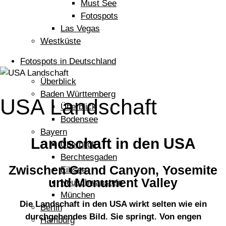
Must See
Fotospots
Las Vegas
Westküste
Fotospots in Deutschland
Überblick
Baden Württemberg
USA Landschaft
Überblick
Bodensee
Bayern
Landschaft in den USA
Überblick
Berchtesgaden
Zwischen Grand Canyon, Yosemite
Eibsee
und Monument Valley
Neuschwanstein
München
Die Landschaft in den USA wirkt selten wie ein
Berlin
durchgehendes Bild. Sie springt. Von engen
Hamburg