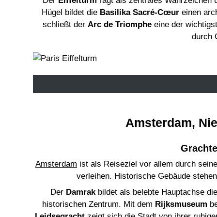
Der
Eiffelturm
ragt als zentrales Wahrzeichen 
Hügel bildet die
Basilika Sacré-Cœur
einen arc
schließt der
Arc de Triomphe
eine der wichtigs
durch 
Amsterdam, Nied
Grachte
Amsterdam
ist als Reiseziel vor allem durch sei
verleihen. Historische Gebäude stehen
Der
Damrak
bildet als belebte Hauptachse 
historischen Zentrum. Mit dem
Rijksmuseum
be
Leidsegracht
zeigt sich die Stadt von ihrer ruh