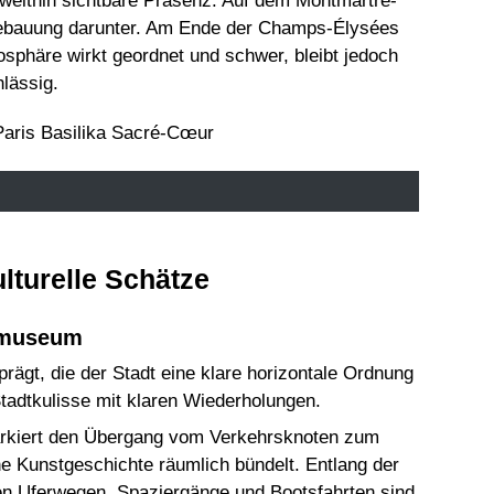
 weithin sichtbare Präsenz. Auf dem Montmartre-
kbebauung darunter. Am Ende der Champs-Élysées
osphäre wirkt geordnet und schwer, bleibt jedoch
lässig.
lturelle Schätze
ksmuseum
ägt, die der Stadt eine klare horizontale Ordnung
tadtkulisse mit klaren Wiederholungen.
arkiert den Übergang vom Verkehrsknoten zum
che Kunstgeschichte räumlich bündelt. Entlang der
len Uferwegen. Spaziergänge und Bootsfahrten sind