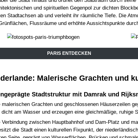
über die Stadt hinaus und ordnet den Stadtraum durch seine
hitektonischen und spirituellen Gegenpol zur dichten Bloc
ten Stadtachsen ab und verleiht ihr räumliche Tiefe. Die Atm
Grünflächen, Flussräume und erhöhte Aussichtspunkte durch
PARIS ENTDECKEN
erlande: Malerische Grachten und ku
ngeprägte Stadtstruktur mit Damrak und Rij
ne malerischen Grachten und geschlossenen Häuserzeilen gepr
 dicht am Wasser und erzeugen eine gleichmäßige, ruhige S
die Verbindung zwischen Hauptbahnhof und Dam-Platz und m
sitzt die Stadt einen kulturellen Fixpunkt, der niederländis
igeren Seite, geprägt von Wasserflächen, Brücken und schma