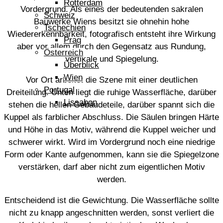
Rotterdam
Vordergrund. Als eines der bedeutenden sakralen
Schweiz
Bauwerke Wiens besitzt sie ohnehin hohe
Tschechien
Wiedererkennbarkeit, fotografisch entsteht ihre Wirkung
Prag
aber vor allem durch den Gegensatz aus Rundung,
Österreich
Vertikale und Spiegelung.
Überblick
Wien
Vor Ort arbeitet die Szene mit einer deutlichen
Portugal
Dreiteilung. Unten liegt die ruhige Wasserfläche, darüber
Lissabon
stehen die hellen Gebäudeteile, darüber spannt sich die
Kuppel als farblicher Abschluss. Die Säulen bringen Härte
und Höhe in das Motiv, während die Kuppel weicher und
schwerer wirkt. Wird im Vordergrund noch eine niedrige
Form oder Kante aufgenommen, kann sie die Spiegelzone
verstärken, darf aber nicht zum eigentlichen Motiv
werden.
Entscheidend ist die Gewichtung. Die Wasserfläche sollte
nicht zu knapp angeschnitten werden, sonst verliert die