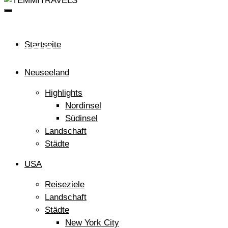
ZEIGE
DIR
MEINE
WELT
Wien Fotospots
Startseite
Neuseeland
Highlights
Nordinsel
Südinsel
Landschaft
Städte
USA
Reiseziele
Landschaft
Städte
New York City