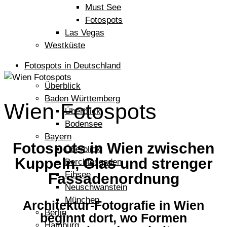
Must See
Fotospots
Las Vegas
Westküste
Fotospots in Deutschland
Überblick
Baden Württemberg
Wien Fotospots
Überblick
Bodensee
Bayern
Fotospots in Wien zwischen
Überblick
Kuppeln, Glas und strenger
Berchtesgaden
Eibsee
Fassadenordnung
Neuschwanstein
München
Architektur-Fotografie in Wien
Berlin
beginnt dort, wo Formen
Hamburg