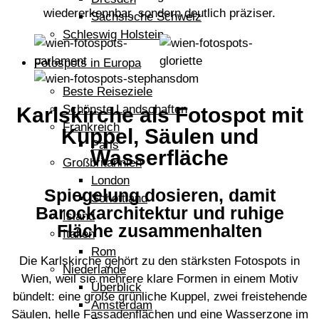
wiedererkennbar, sondern deutlich präziser.
Sächsische Schweiz
Schleswig Holstein
Fotospots in Europa
Beste Reiseziele
Schönste Landschaften
Karlskirche als Fotospot mit
Frankreich
Kuppel, Säulen und
Paris
Wasserfläche
Großbritannien
London
Spiegelung dosieren, damit
Schottland
Barockarchitektur und ruhige
Island
Fläche zusammenhalten
Italien
Rom
Die Karlskirche gehört zu den stärksten Fotospots in
Niederlande
Wien, weil sie mehrere klare Formen in einem Motiv
Überblick
bündelt: eine große grünliche Kuppel, zwei freistehende
Amsterdam
Säulen, helle Fassadenflächen und eine Wasserzone im