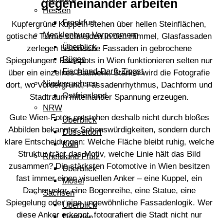
gegeneinander arbeiten
Hessen
Frankfurt
Kupfergrüne Kuppeln stehen über hellen Steinflächen,
Mecklenburg Vorpommern
gotische Türme schneiden in den Himmel, Glasfassaden
Überblick
zerlegen historische Fassaden in gebrochene
Rügen
Spiegelungen. Fotospots in Wien funktionieren selten nur
Fischland-Darß-Zingst
über ein einzelnes Bauwerk. Stärker wird die Fotografie
Niedersachsen
dort, wo Vordergrund, Fassadenrhythmus, Dachform und
Ostfriesland
Stadtraum miteinander Spannung erzeugen.
NRW
Gute Wien-Fotos entstehen deshalb nicht durch bloßes
Überblick
Abbilden bekannter Sehenswürdigkeiten, sondern durch
Düsseldorf
klare Entscheidungen: Welche Fläche bleibt ruhig, welche
Köln
Struktur trägt das Motiv, welche Linie hält das Bild
Rheinland Pfalz
zusammen? Die stärksten Fotomotive in Wien besitzen
Überblick
fast immer einen visuellen Anker – eine Kuppel, ein
Mosel
Dachmuster, eine Bogenreihe, eine Statue, eine
Sachsen
Spiegelung oder eine ungewöhnliche Fassadenlogik. Wer
Überblick
diese Anker erkennt, fotografiert die Stadt nicht nur
Dresden