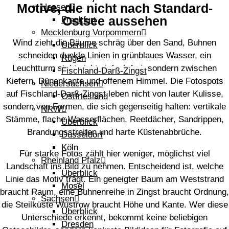
Motive, die nicht nach Standard-
Hessen
Ostsee aussehen
Frankfurt
Mecklenburg Vorpommern
Wind zieht die Bäume schräg über den Sand, Buhnen
Überblick
schneiden dunkle Linien in grünblaues Wasser, ein
Rügen
Leuchtturm steht nicht einfach frei, sondern zwischen
Fischland-Darß-Zingst
Kiefern, Dünenkante und offenem Himmel. Die Fotospots
Niedersachsen
auf Fischland-Darß-Zingst leben nicht von lauter Kulisse,
Ostfriesland
sondern von Formen, die sich gegenseitig halten: vertikale
NRW
Stämme, flache Wasserflächen, Reetdächer, Sandrippen,
Überblick
Brandungsstreifen und harte Küstenabbrüche.
Düsseldorf
Köln
Für starke Fotos zählt hier weniger, möglichst viel
Rheinland Pfalz
Landschaft ins Bild zu nehmen. Entscheidend ist, welche
Überblick
Linie das Motiv trägt. Ein geneigter Baum am Weststrand
Mosel
braucht Raum, eine Buhnenreihe in Zingst braucht Ordnung,
Sachsen
die Steilküste Wustrow braucht Höhe und Kante. Wer diese
Überblick
Unterschiede erkennt, bekommt keine beliebigen
Dresden