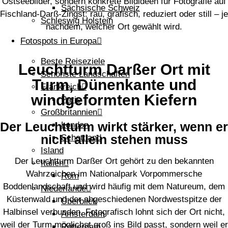
Ostseebilder, sondern konkrete Bildideen für Fotografie auf
Sächsische Schweiz
Fischland-Darß-Zingst: rau, grafisch, reduziert oder still – je
Schleswig Holstein
nachdem, welcher Ort gewählt wird.
Fotospots in Europa
Beste Reiseziele
Leuchtturm Darßer Ort mit
Schönste Landschaften
Turm, Dünenkante und
Frankreich
windgeformten Kiefern
Paris
Großbritannien
Der Leuchtturm wirkt stärker, wenn er
London
nicht allein stehen muss
Schottland
Island
Der Leuchtturm Darßer Ort gehört zu den bekannten
Italien
Wahrzeichen im Nationalpark Vorpommersche
Rom
Boddenlandschaft und wird häufig mit dem Natureum, dem
Niederlande
Küstenwald und der abgeschiedenen Nordwestspitze der
Überblick
Halbinsel verbunden. Fotografisch lohnt sich der Ort nicht,
Amsterdam
weil der Turm möglichst groß ins Bild passt, sondern weil er
Rotterdam