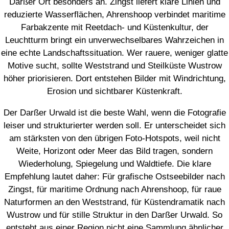
Darßer Ort besonders an. Zingst liefert klare Linien und
reduzierte Wasserflächen, Ahrenshoop verbindet maritime
Farbakzente mit Reetdach- und Küstenkultur, der
Leuchtturm bringt ein unverwechselbares Wahrzeichen in
eine echte Landschaftssituation. Wer rauere, weniger glatte
Motive sucht, sollte Weststrand und Steilküste Wustrow
höher priorisieren. Dort entstehen Bilder mit Windrichtung,
Erosion und sichtbarer Küstenkraft.
Der Darßer Urwald ist die beste Wahl, wenn die Fotografie
leiser und strukturierter werden soll. Er unterscheidet sich
am stärksten von den übrigen Foto-Hotspots, weil nicht
Weite, Horizont oder Meer das Bild tragen, sondern
Wiederholung, Spiegelung und Waldtiefe. Die klare
Empfehlung lautet daher: Für grafische Ostseebilder nach
Zingst, für maritime Ordnung nach Ahrenshoop, für raue
Naturformen an den Weststrand, für Küstendramatik nach
Wustrow und für stille Struktur in den Darßer Urwald. So
entsteht aus einer Region nicht eine Sammlung ähnlicher