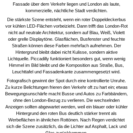
Fassade über dem Verkehr liegen und London als laute,
kommerzielle, nächtliche Stadt verdichten.
Die stärkste Szene entsteht, wenn ein roter Doppeldeckerbus
vor kühlen LED-Flächen vorbeizieht. Dann trifft das London-Rot
nicht auf neutrale Architektur, sondern auf Blau, Weiß, Violett
oder grelle Displaytöne. Glasflächen, Busfenster und feuchte
Straßen können diese Farben mehrfach aufnehmen. Der
Hintergrund bleibt dabei nicht Kulisse, sondern aktive
Lichtquelle. Piccadilly funktioniert besonders gut, wenn wenig
Himmel im Bild bleibt und die Komposition aus Straße, Bus,
Leuchttafel und Fassadenkante zusammengesetzt wird.
Fotografisch gewinnt der Spot durch eine kontrollierte Unruhe.
Zu kurze Belichtungen frieren den Verkehr oft zu hart ein; etwas
Bewegungsunschärfe macht Busse und Autos zu Farbbändern,
ohne den London-Bezug zu verlieren. Die wechselnden
Anzeigen sollten abgewartet werden, weil ein blauer oder kühler
Hintergrund den roten Bus deutlich stärker trennt als
Werbeflächen in ähnlichen Rottönen. Nach Regen verdichtet
sich die Szene zusätzlich, da die Lichter auf Asphalt, Lack und
Glas zurückkommen.