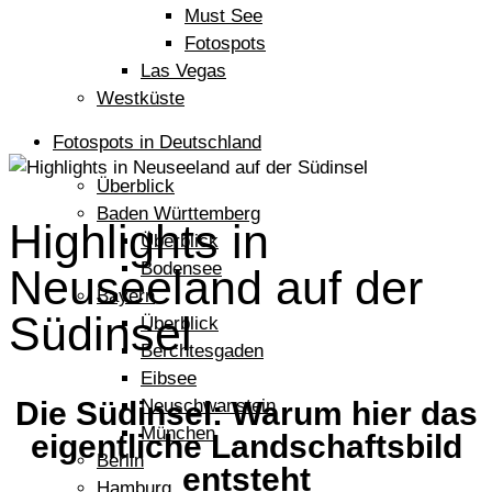
Must See
Fotospots
Las Vegas
Westküste
Fotospots in Deutschland
Überblick
Baden Württemberg
Highlights in
Überblick
Bodensee
Neuseeland auf der
Bayern
Südinsel
Überblick
Berchtesgaden
Eibsee
Die Südinsel: Warum hier das
Neuschwanstein
München
eigentliche Landschaftsbild
Berlin
entsteht
Hamburg