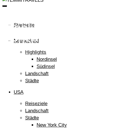
ZEIGE
DIR
MEINE
WELT
Highlights in
Startseite
Neuseeland auf der
Neuseeland
Südinsel
Highlights
Nordinsel
Südinsel
Landschaft
Städte
USA
Reiseziele
Landschaft
Städte
New York City