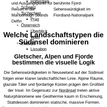
Rotterdam
Schweiz
Tschechien
Prag
Österreich
Überblick
Welche Landschaftstypen die
Wien
Südinsel dominieren
Portugal
Lissabon
Gletscher, Alpen und Fjorde
bestimmen die visuelle Logik
Die Sehenswürdigkeiten in Neuseeland auf der Südinsel
folgen einer klaren landschaftlichen Linie. Alpine Räume,
glaziale Täler und fjordartige Küsten prägen den Großteil
der Insel. Im Gegensatz zur
Nordinsel
treten aktive
Naturphänomene wie Geothermie kaum in Erscheinung.
Stattdessen dominieren statische, massive Formen.