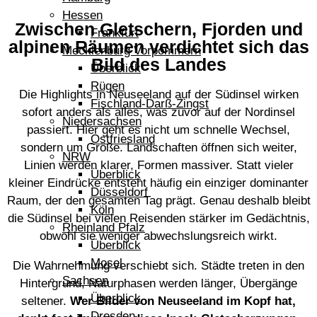
Hessen
Zwischen Gletschern, Fjorden und
Frankfurt
alpinen Räumen verdichtet sich das
Mecklenburg Vorpommern
Bild des Landes
Überblick
Rügen
Die Highlights in Neuseeland auf der Südinsel wirken
Fischland-Darß-Zingst
sofort anders als alles, was zuvor auf der Nordinsel
Niedersachsen
passiert. Hier geht es nicht um schnelle Wechsel,
Ostfriesland
sondern um Größe. Landschaften öffnen sich weiter,
NRW
Linien werden klarer, Formen massiver. Statt vieler
Überblick
kleiner Eindrücke entsteht häufig ein einziger dominanter
Düsseldorf
Raum, der den gesamten Tag prägt. Genau deshalb bleibt
Köln
die Südinsel bei vielen Reisenden stärker im Gedächtnis,
Rheinland Pfalz
obwohl sie weniger abwechslungsreich wirkt.
Überblick
Mosel
Die Wahrnehmung verschiebt sich. Städte treten in den
Sachsen
Hintergrund, Naturphasen werden länger, Übergänge
Überblick
seltener.
Wer Bilder von Neuseeland im Kopf hat,
Dresden